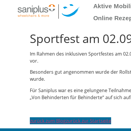
Inhalt
Aktive Mobili
springen
Online Reze
Sportfest am 02.0
Im Rahmen des inklusiven Sportfestes am 02.
vor.
Besonders gut angenommen wurde der Rollstuh
wurde.
Für Saniplus war es eine gelungene Teilnah
„Von Behinderten für Behinderte“ auf sich a
zurück zum Blog
zurück zur Startseite